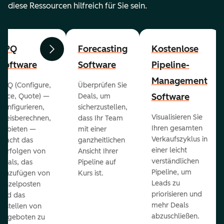
diese Ressourcen hilfreich für Sie sein.
CPQ
Forecasting
Kostenlose
Zurück
Weiter
Software
Software
Pipeline-
Management
CPQ (Configure,
Überprüfen Sie
Software
Price, Quote) —
Deals, um
konfigurieren,
sicherzustellen,
Visualisieren Sie
preisberechnen,
dass Ihr Team
Ihren gesamten
anbieten —
mit einer
Verkaufszyklus in
macht das
ganzheitlichen
einer leicht
Verfolgen von
Ansicht Ihrer
verständlichen
Deals, das
Pipeline auf
Pipeline, um
Hinzufügen von
Kurs ist.
Leads zu
Einzelposten
priorisieren und
und das
mehr Deals
Erstellen von
abzuschließen.
Angeboten zu