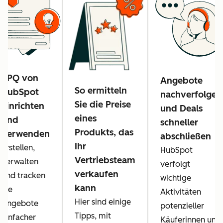
CPQ von
Angebote
So ermitteln
HubSpot
nachverfolgen
Sie die Preise
einrichten
und Deals
eines
und
schneller
Produkts, das
verwenden
abschließen
Ihr
Erstellen,
HubSpot
Vertriebsteam
verwalten
verfolgt
verkaufen
und tracken
wichtige
kann
Sie
Aktivitäten
Hier sind einige
Angebote
potenzieller
Tipps, mit
einfacher
Käuferinnen und