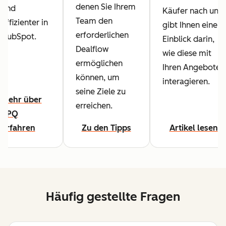
denen Sie Ihrem
und
Käufer nach und
Team den
effizienter in
gibt Ihnen einen
erforderlichen
HubSpot.
Einblick darin,
Dealflow
wie diese mit
ermöglichen
Ihren Angeboten
können, um
interagieren.
seine Ziele zu
Mehr über
erreichen.
CPQ
erfahren
Zu den Tipps
Artikel lesen
Häufig gestellte Fragen