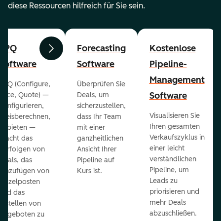
diese Ressourcen hilfreich für Sie sein.
CPQ
Forecasting
Kostenlose
Zurück
Weiter
Software
Software
Pipeline-
Management
CPQ (Configure,
Überprüfen Sie
Software
Price, Quote) —
Deals, um
konfigurieren,
sicherzustellen,
Visualisieren Sie
preisberechnen,
dass Ihr Team
Ihren gesamten
anbieten —
mit einer
Verkaufszyklus in
macht das
ganzheitlichen
einer leicht
Verfolgen von
Ansicht Ihrer
verständlichen
Deals, das
Pipeline auf
Pipeline, um
Hinzufügen von
Kurs ist.
Leads zu
Einzelposten
priorisieren und
und das
mehr Deals
Erstellen von
abzuschließen.
Angeboten zu