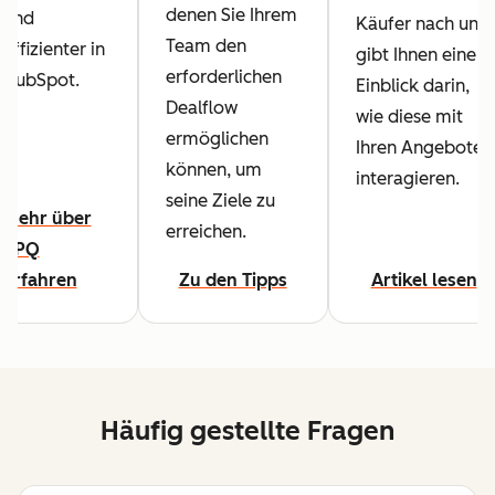
denen Sie Ihrem
und
Käufer nach und
Team den
effizienter in
gibt Ihnen einen
erforderlichen
HubSpot.
Einblick darin,
Dealflow
wie diese mit
ermöglichen
Ihren Angeboten
können, um
interagieren.
seine Ziele zu
Mehr über
erreichen.
CPQ
erfahren
Zu den Tipps
Artikel lesen
Häufig gestellte Fragen