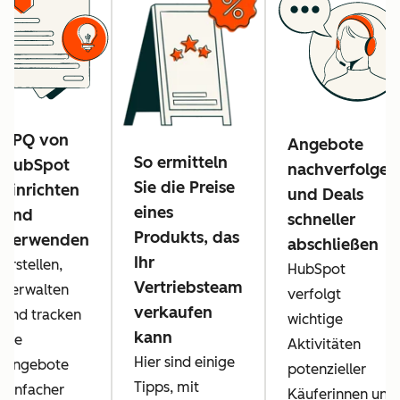
CPQ von
Angebote
So ermitteln
HubSpot
nachverfolgen
Sie die Preise
einrichten
und Deals
eines
und
schneller
Produkts, das
verwenden
abschließen
Ihr
Erstellen,
HubSpot
Vertriebsteam
verwalten
verfolgt
verkaufen
und tracken
wichtige
kann
Sie
Aktivitäten
Hier sind einige
Angebote
potenzieller
Tipps, mit
einfacher
Käuferinnen und