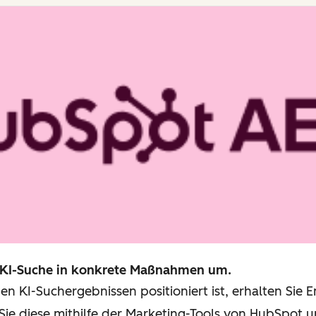
r KI-Suche in konkrete Maßnahmen um.
 den KI-Suchergebnissen positioniert ist, erhalten Si
 Sie diese mithilfe der Marketing-Tools von HubSpot u