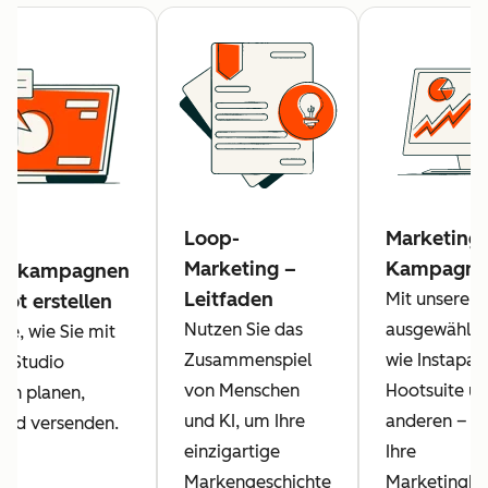
Loop-
Marketing-
Marketing –
Kampagne
ingkampagnen
Leitfaden
Mit unseren
ot erstellen
Nutzen Sie das
ausgewählte
ie, wie Sie mit
Zusammenspiel
wie Instapage
g-Studio
von Menschen
Hootsuite un
n planen,
und KI, um Ihre
anderen – k
 und versenden.
einzigartige
Ihre
Markengeschichte
Marketingk