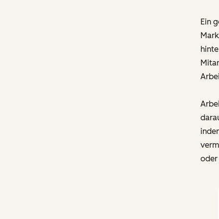
Ein g
Mark
hinte
Mitar
Arbei
Arbei
darau
indem
vermi
oder 