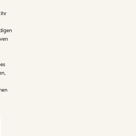
Ihr
ndigen
iven
 es
en,
chen