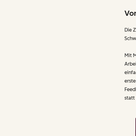
Vo
Die 
Schwu
Mit M
Arbei
einf
erst
Feed
statt