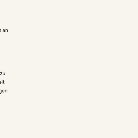
s an
 zu
it
gen