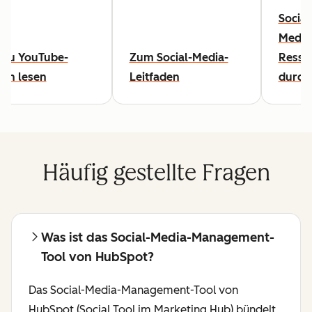
Social
Media
l zu YouTube-
Zum Social-Media-
Resso
ten lesen
Leitfaden
durch
Häufig gestellte Fragen
Was ist das Social-Media-Management-
Tool von HubSpot?
Das Social-Media-Management-Tool von
HubSpot (Social Tool im Marketing Hub) bündelt