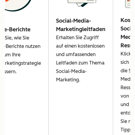
Koste
Social-Media-
Socia
Marketingleitfaden
be-Berichte
Medi
Erhalten Sie Zugriff
n Sie, wie Sie
Resso
auf einen kostenlosen
e-Berichte nutzen
Klicke
und umfassenden
, um Ihre
sich d
Leitfaden zum Thema
arketingstrategie
die So
Social-Media-
bessern.
Media
Marketing.
Resso
von H
und
entde
Sie nü
Tipps.