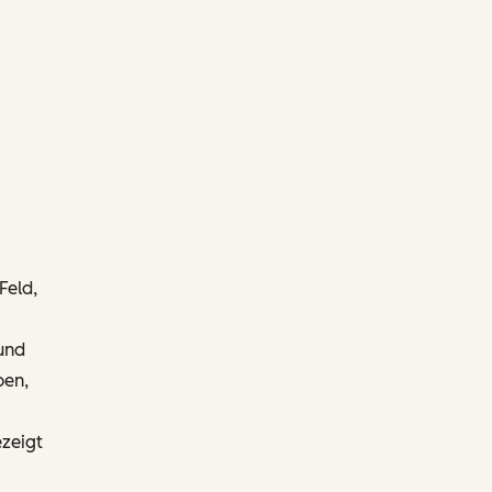
Feld,
und
ben,
ezeigt