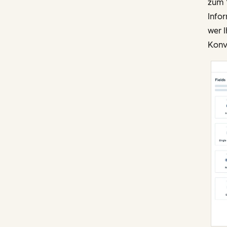
zum V
Infor
wer 
Konv