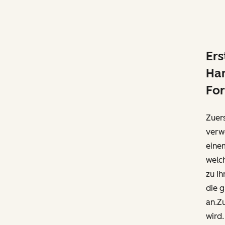
Ers
Ha
Fo
Zuers
verw
eine
welch
zu Ih
die g
an.Zu
wird.