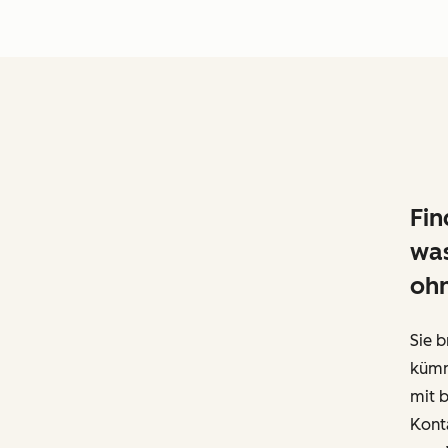
Fin
was
oh
Sie b
kümm
mit b
Kont