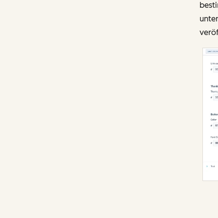
besti
unten
veröf