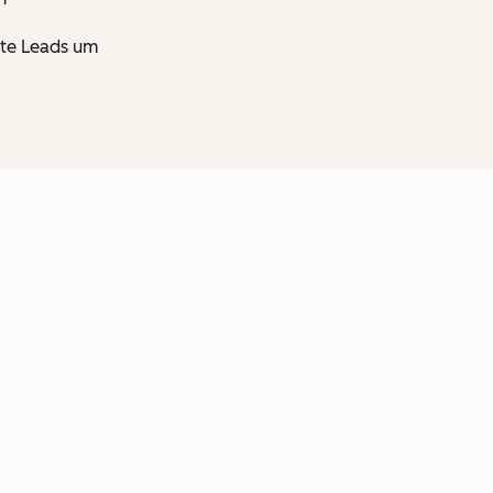
erte Leads um
en