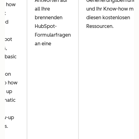
Antworten auf
Generierungsbemühun
rn how
all Ihre
und Ihr Know-how mit
get
brennenden
diesen kostenlosen
rted
HubSpot-
Ressourcen.
ng
Formularfragen
bSpot
an eine
ms,
m basic
rm
ation
s to how
set up
omatic
rm
low-up
ils.