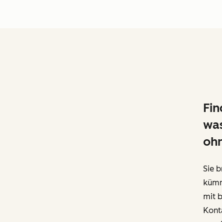
Fin
was
oh
Sie b
kümm
mit b
Kont