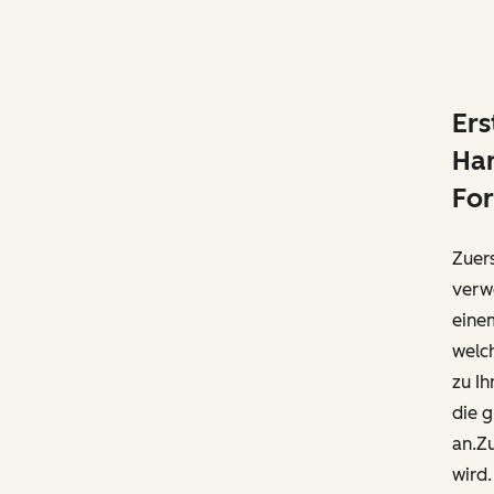
Ers
Ha
Fo
Zuers
verw
eine
welch
zu Ih
die g
an.Zu
wird.