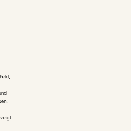
Feld,
und
ben,
ezeigt