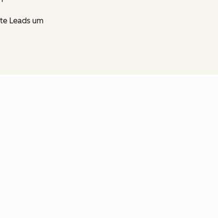
erte Leads um
en