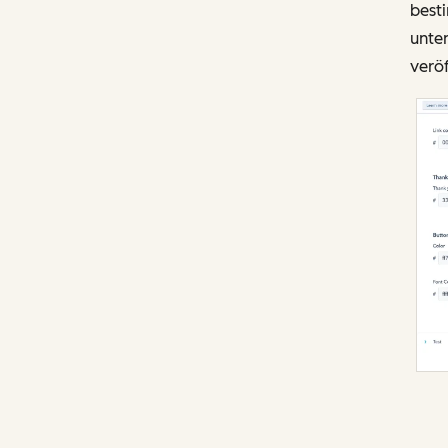
besti
unten
veröf