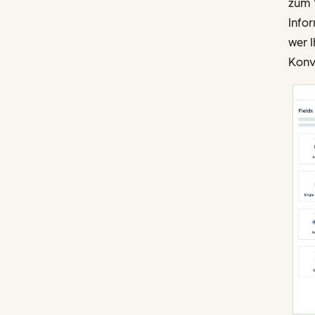
zum V
Infor
wer 
Konv