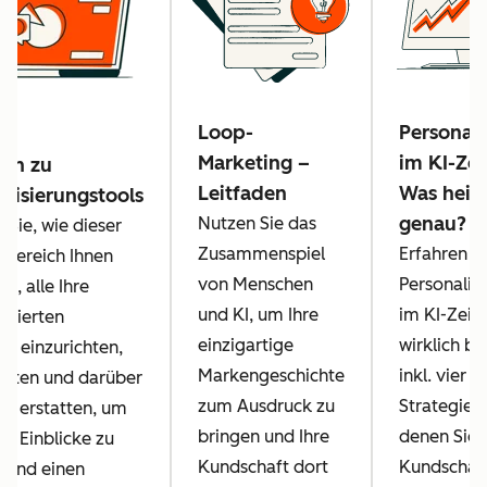
Loop-
Personali
Marketing –
im KI-Zeit
den zu
Leitfaden
Was heiß
alisierungstools
genau?
Nutzen Sie das
 Sie, wie dieser
Zusammenspiel
Erfahren Si
 Bereich Ihnen
von Menschen
Personalis
ft, alle Ihre
und KI, um Ihre
im KI-Zeita
isierten
einzigartige
wirklich b
se einzurichten,
Markengeschichte
inkl. vier
alten und darüber
zum Ausdruck zu
Strategien,
zu erstatten, um
bringen und Ihre
denen Sie 
re Einblicke zu
Kundschaft dort
Kundschaft
n und einen