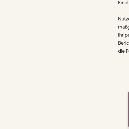
Einbl
Nutze
maßg
Ihr p
Beric
die P