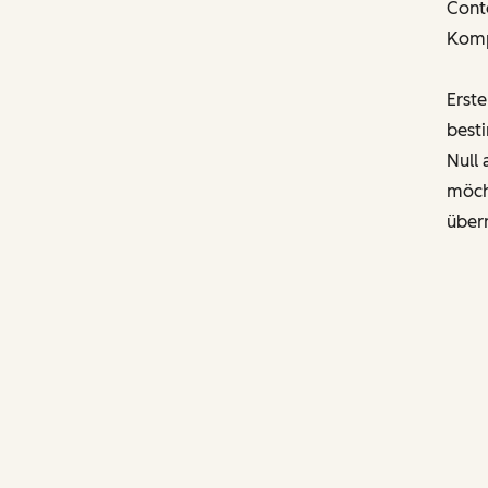
Cont
Komp
Erste
best
Null 
möch
übern