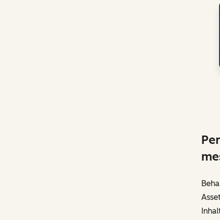
Per
me
Behal
Asse
Inhal