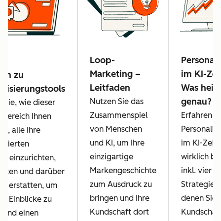
Loop-
Personali
Marketing –
im KI-Zeit
den zu
Leitfaden
Was heiß
alisierungstools
genau?
Nutzen Sie das
 Sie, wie dieser
Zusammenspiel
Erfahren Si
 Bereich Ihnen
von Menschen
Personalis
ft, alle Ihre
und KI, um Ihre
im KI-Zeita
isierten
einzigartige
wirklich b
se einzurichten,
Markengeschichte
inkl. vier
alten und darüber
zum Ausdruck zu
Strategien,
zu erstatten, um
bringen und Ihre
denen Sie 
re Einblicke zu
Kundschaft dort
Kundschaft
n und einen