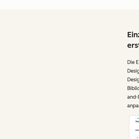
Ein
ers
Die E
Desi
Desi
Bibl
and-D
anpa