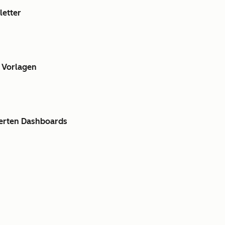
letter
n Vorlagen
ierten Dashboards
en