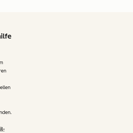
ilfe
em
ren
ellen
enden.
il-