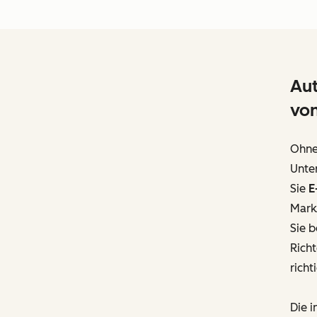
Aut
vo
Ohne 
Unte
Sie
E
Marke
Sie 
Rich
richt
Die i