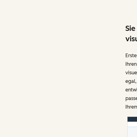
Sie
vis
Erste
Ihren
visue
egal
entwi
pass
Ihrem