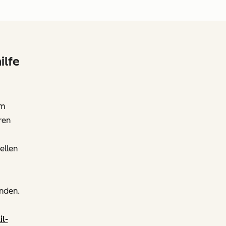
ilfe
em
ren
ellen
enden.
il-