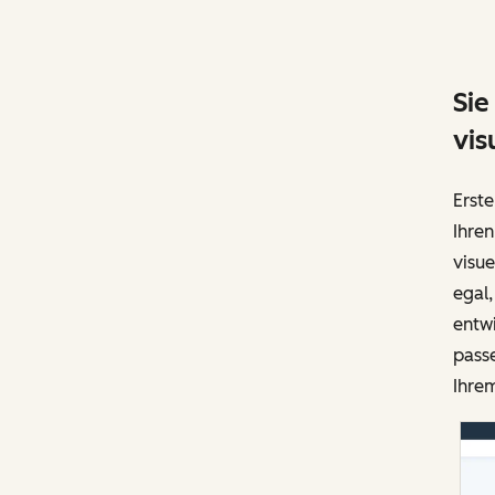
Sie
vis
Erste
Ihren
visue
egal
entwi
pass
Ihrem