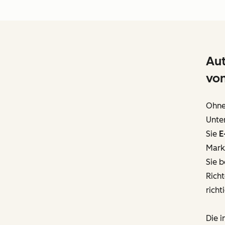
Aut
vo
Ohne 
Unte
Sie
E
Marke
Sie 
Rich
richt
Die i