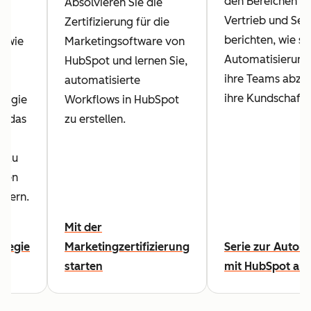
den Bereichen M
Absolvieren Sie die
Vertrieb und Ser
Zertifizierung für die
berichten, wie si
, wie
Marketingsoftware von
Automatisierung
HubSpot und lernen Sie,
ihre Teams abz
automatisierte
ihre Kundschaft 
tegie
Workflows in HubSpot
m das
zu erstellen.
es
s zu
hren
igern.
Mit der
ategie
Marketingzertifizierung
Serie zur Autom
starten
mit HubSpot an