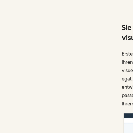
Sie
vis
Erste
Ihren
visue
egal
entwi
pass
Ihrem