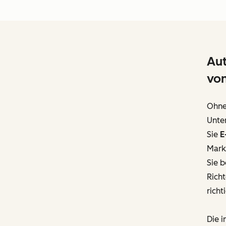
Aut
vo
Ohne 
Unte
Sie
E
Marke
Sie 
Rich
richt
Die i