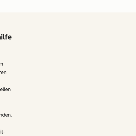
ilfe
em
ren
ellen
enden.
il-