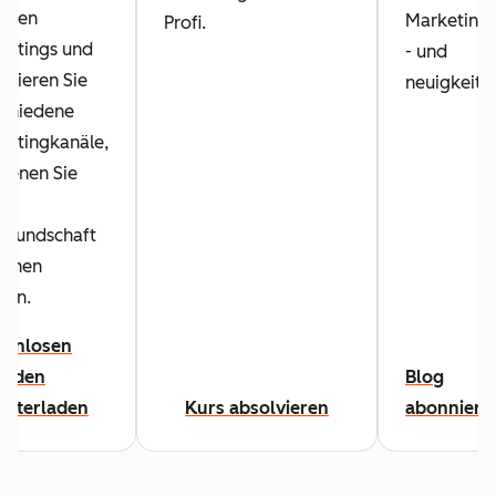
talen
Marketingt
Profi.
ketings und
- und
ysieren Sie
neuigkeite
schiedene
ketingkanäle,
 denen Sie
alkundschaft
ichen
nen.
tenlosen
tfaden
Blog
unterladen
Kurs absolvieren
abonniere