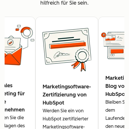
hilfreich für Sie sein.
Marketin
itales
Blog von
Marketingsoftware-
keting für
HubSpot
Zertifizierung von
ine
Bleiben Sie
HubSpot
ternehmen
dem
Werden Sie ein von
rnen Sie die
Laufenden
HubSpot zertifizierter
ndlagen des
den neues
Marketingsoftware-