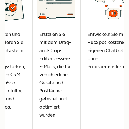
alten und
Erstellen Sie
Entwickeln Sie mit
isieren Sie
mit dem Drag-
HubSpot kostenlos 
Kontakte in
and-Drop-
eigenen Chatbot –
m
Editor bessere
ohne
ungsstarken,
E-Mails, die für
Programmierkenntn
ralen CRM.
verschiedene
HubSpot
Geräte und
st intuitiv,
Postfächer
ach und
getestet und
enlos.
optimiert
wurden.