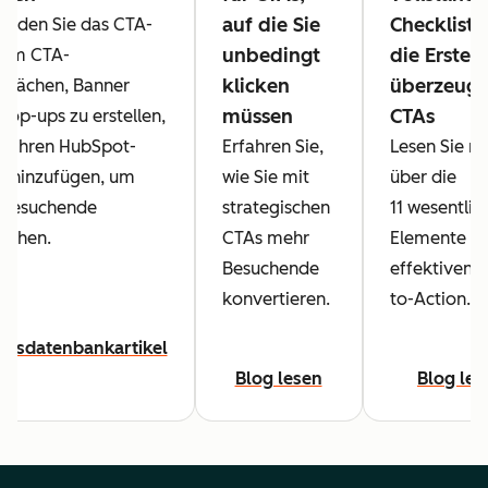
auf die Sie
Checkliste
enden Sie das CTA-
unbedingt
die Erstel
 um CTA-
klicken
überzeug
tflächen, Banner
müssen
CTAs
Pop-ups zu erstellen,
ie Ihren HubSpot-
Erfahren Sie,
Lesen Sie m
n hinzufügen, um
wie Sie mit
über die
 Besuchende
strategischen
11 wesentlic
iehen.
CTAs mehr
Elemente ei
Besuchende
effektiven C
konvertieren.
to-Action.
ensdatenbankartikel
n
Blog lesen
Blog les