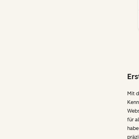
Ers
Mit 
Kennt
Websi
für a
haben
präzi