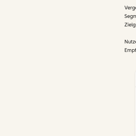
Verge
Segm
Zielg
Nutz
Empf