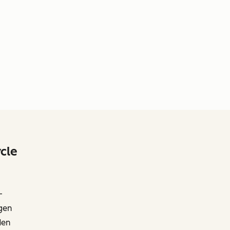
cle
-
gen
den