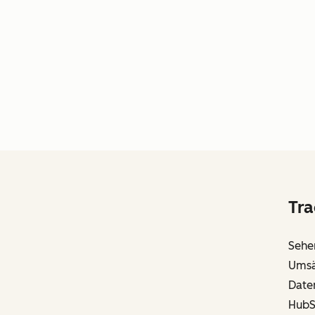
Tra
Sehen
Umsät
Daten
HubS