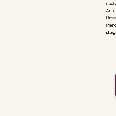
nachz
Autom
Umsat
Mark
steig