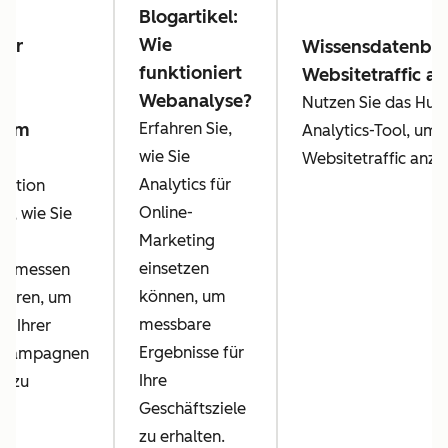
Blogartikel:
Wie
der
Wissensdatenban
funktioniert
Websitetraffic an
Webanalyse?
y:
Nutzen Sie das Hub
s im
Erfahren Sie,
Analytics-Tool, um
ng
wie Sie
Websitetraffic anzu
Analytics für
Lektion
Online-
ie, wie Sie
Marketing
einsetzen
en messen
können, um
sieren, um
messbare
nz Ihrer
Ergebnisse für
gkampagnen
Ihre
n zu
Geschäftsziele
zu erhalten.