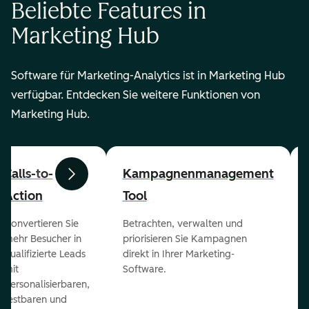
Beliebte Features in
Marketing Hub
Software für Marketing-Analytics ist in Marketing Hub
verfügbar. Entdecken Sie weitere Funktionen von
Marketing Hub.
Calls-to-
Kampagnenmanagement
Zurück
Weiter
Action
Tool
Konvertieren Sie
Betrachten, verwalten und
mehr Besucher in
priorisieren Sie Kampagnen
qualifizierte Leads
direkt in Ihrer Marketing-
mit
Software.
personalisierbaren,
testbaren und