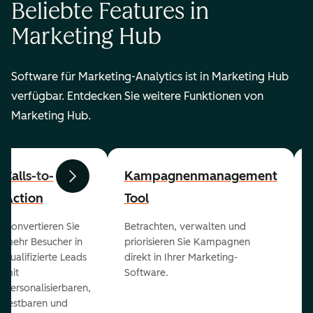
Beliebte Features in
Marketing Hub
Software für Marketing-Analytics ist in Marketing Hub
verfügbar. Entdecken Sie weitere Funktionen von
Marketing Hub.
Calls-to-
Kampagnenmanagement
Zurück
Weiter
Action
Tool
Konvertieren Sie
Betrachten, verwalten und
mehr Besucher in
priorisieren Sie Kampagnen
qualifizierte Leads
direkt in Ihrer Marketing-
mit
Software.
personalisierbaren,
testbaren und