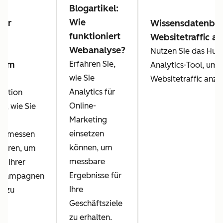
Blogartikel:
Wie
der
Wissensdatenban
funktioniert
Websitetraffic an
Webanalyse?
y:
Nutzen Sie das Hub
s im
Erfahren Sie,
Analytics-Tool, um
ng
wie Sie
Websitetraffic anzu
Analytics für
Lektion
Online-
ie, wie Sie
Marketing
einsetzen
en messen
können, um
sieren, um
messbare
nz Ihrer
Ergebnisse für
gkampagnen
Ihre
n zu
Geschäftsziele
zu erhalten.