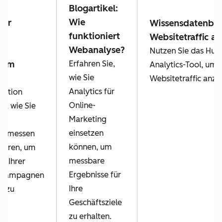
Blogartikel:
Wie
der
Wissensdatenban
funktioniert
Websitetraffic an
Webanalyse?
y:
Nutzen Sie das Hub
s im
Erfahren Sie,
Analytics-Tool, um
ng
wie Sie
Websitetraffic anzu
Analytics für
Lektion
Online-
ie, wie Sie
Marketing
einsetzen
en messen
können, um
sieren, um
messbare
nz Ihrer
Ergebnisse für
gkampagnen
Ihre
n zu
Geschäftsziele
zu erhalten.