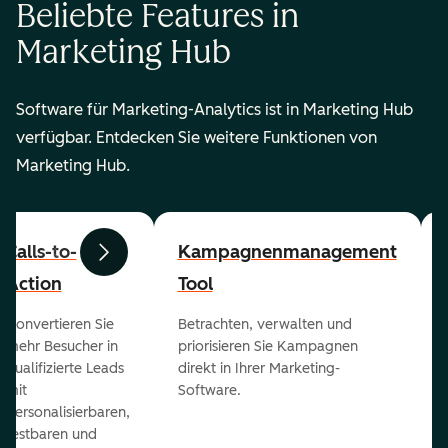
Beliebte Features in
Marketing Hub
Software für Marketing-Analytics ist in Marketing Hub
verfügbar. Entdecken Sie weitere Funktionen von
Marketing Hub.
Calls-to-
Kampagnenmanagement
Zurück
Weiter
Action
Tool
Konvertieren Sie
Betrachten, verwalten und
mehr Besucher in
priorisieren Sie Kampagnen
qualifizierte Leads
direkt in Ihrer Marketing-
mit
Software.
personalisierbaren,
testbaren und