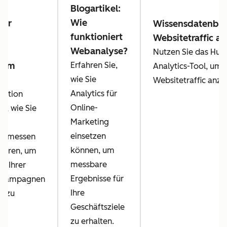
Blogartikel:
Wie
der
Wissensdatenban
funktioniert
Websitetraffic an
Webanalyse?
y:
Nutzen Sie das Hub
s im
Erfahren Sie,
Analytics-Tool, um
ng
wie Sie
Websitetraffic anzu
Analytics für
Lektion
Online-
ie, wie Sie
Marketing
einsetzen
en messen
können, um
sieren, um
messbare
nz Ihrer
Ergebnisse für
gkampagnen
Ihre
n zu
Geschäftsziele
zu erhalten.