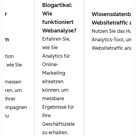
Blogartikel:
Wie
der
Wissensdatenban
funktioniert
Websitetraffic an
Webanalyse?
y:
Nutzen Sie das Hub
s im
Erfahren Sie,
Analytics-Tool, um
ng
wie Sie
Websitetraffic anzu
Analytics für
Lektion
Online-
ie, wie Sie
Marketing
einsetzen
en messen
können, um
sieren, um
messbare
nz Ihrer
Ergebnisse für
gkampagnen
Ihre
n zu
Geschäftsziele
zu erhalten.