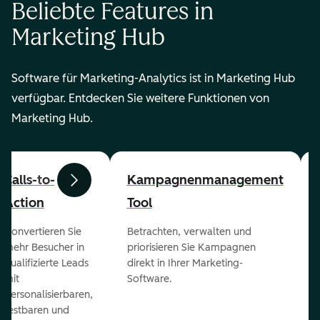
Beliebte Features in
Marketing Hub
Software für Marketing-Analytics ist in Marketing Hub
verfügbar. Entdecken Sie weitere Funktionen von
Marketing Hub.
Calls-to-
Kampagnenmanagement
Zurück
Weiter
Action
Tool
Konvertieren Sie
Betrachten, verwalten und
mehr Besucher in
priorisieren Sie Kampagnen
qualifizierte Leads
direkt in Ihrer Marketing-
mit
Software.
personalisierbaren,
testbaren und