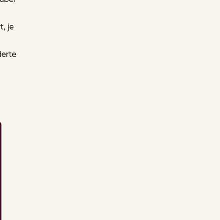
, je
derte