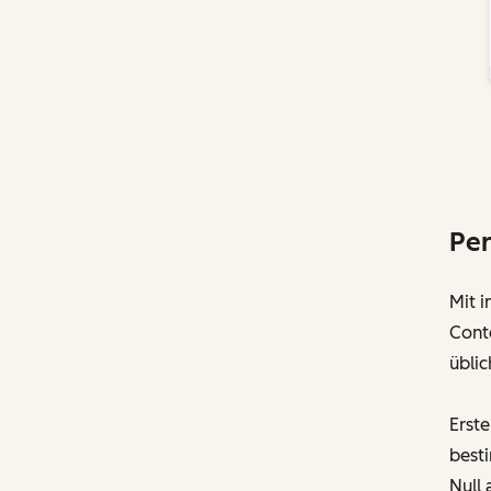
Per
Mit i
Cont
üblic
Erste
best
Null 