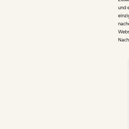
und e
einzi
nachd
Webs
Nachr