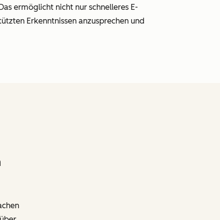
Das ermöglicht nicht nur schnelleres E-
estützten Erkenntnissen anzusprechen und
n
achen
 über