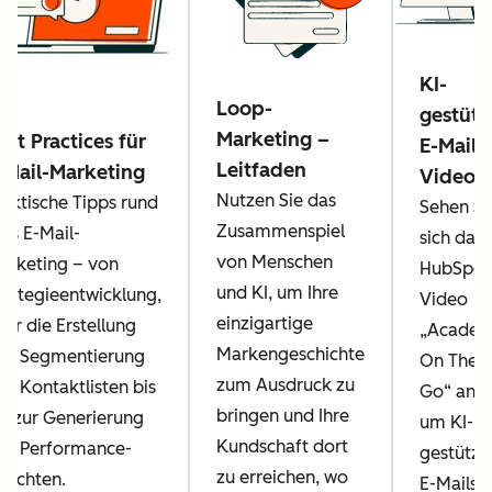
KI-
Loop-
gestütz
Marketing –
est Practices für
E-Mails
Leitfaden
-Mail-Marketing
Video
Nutzen Sie das
raktische Tipps rund
Sehen Si
Zusammenspiel
ms E-Mail-
sich das
von Menschen
arketing – von
HubSpot
und KI, um Ihre
trategieentwicklung,
Video
einzigartige
ber die Erstellung
„Acade
Markengeschichte
nd Segmentierung
On The
zum Ausdruck zu
on Kontaktlisten bis
Go“ an,
bringen und Ihre
in zur Generierung
um KI-
Kundschaft dort
on Performance-
gestützt
zu erreichen, wo
erichten.
E-Mails i