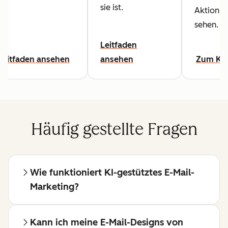
sie ist.
Aktion z
sehen.
Leitfaden
Leitfaden ansehen
ansehen
Zum Ku
Häufig gestellte Fragen
Wie funktioniert KI-gestütztes E-Mail-
Marketing?
Kann ich meine E-Mail-Designs von