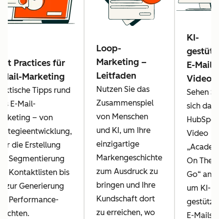
KI-
Loop-
gestütz
Marketing –
est Practices für
E-Mails
Leitfaden
-Mail-Marketing
Video
Nutzen Sie das
raktische Tipps rund
Sehen Si
Zusammenspiel
ms E-Mail-
sich das
von Menschen
arketing – von
HubSpot
und KI, um Ihre
trategieentwicklung,
Video
einzigartige
ber die Erstellung
„Acade
Markengeschichte
nd Segmentierung
On The
zum Ausdruck zu
on Kontaktlisten bis
Go“ an,
bringen und Ihre
in zur Generierung
um KI-
Kundschaft dort
on Performance-
gestützt
zu erreichen, wo
erichten.
E-Mails i