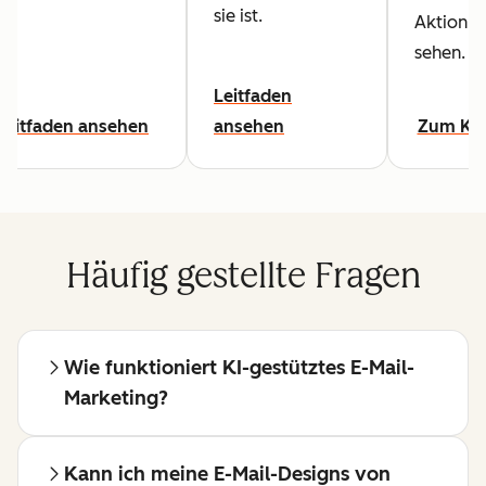
sie ist.
Aktion z
sehen.
Leitfaden
Leitfaden ansehen
ansehen
Zum Ku
Häufig gestellte Fragen
Wie funktioniert KI-gestütztes E-Mail-
Marketing?
Kann ich meine E-Mail-Designs von