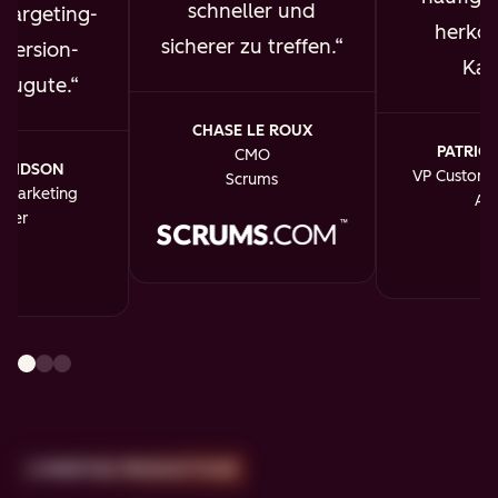
schneller und
targeting-
herkö
sicherer zu treffen.
version-
Kan
 zugute.
CHASE LE ROUX
PATRICK
CMO
AVIDSON
VP Custome
Scrums
f Marketing
An
dler
2-MINÜTIGE PRODUKTTOUR