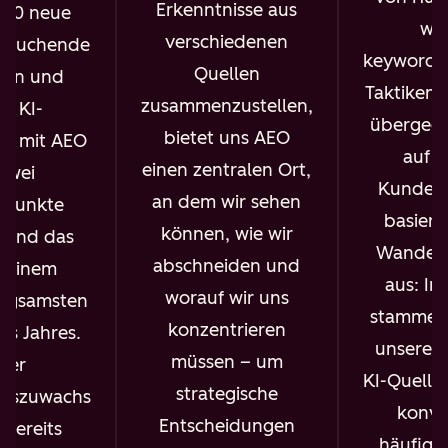
Erkenntnisse aus
000 neue
wir
verschiedenen
esuchende
keywordg
Quellen
en und
Taktiken 
zusammenzustellen,
e KI-
übergega
bietet uns AEO
it mit AEO
auf 
einen zentralen Ort,
zwei
Kunden
an dem wir sehen
tpunkte
basiere
können, wie wir
 und das
Wandel z
abschneiden und
n einem
aus: In
worauf wir uns
angsamsten
stammen 
konzentrieren
s Jahres.
unserer 
müssen – um
ser
KI-Quelle
strategische
itszuwachs
konve
Entscheidungen
bereits
häufiger