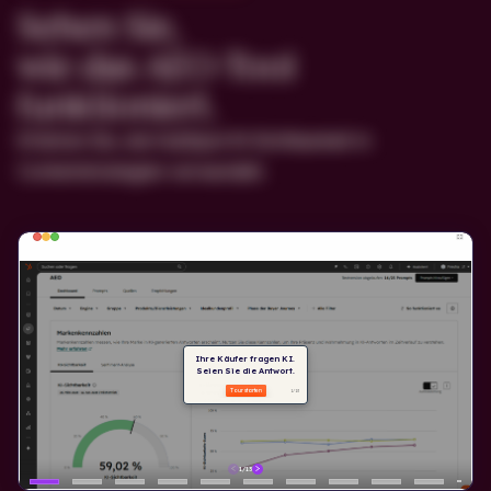
Sehen Sie,
wie das AEO-Tool
funktioniert.
Erfahren Sie, wie HubSpot KI-Sichtbarkeit in
Contentstrategien verwandelt.