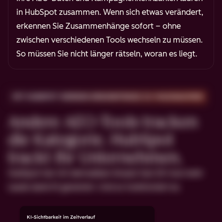
in HubSpot zusammen. Wenn sich etwas verändert,
erkennen Sie Zusammenhänge sofort – ohne
zwischen verschiedenen Tools wechseln zu müssen.
So müssen Sie nicht länger rätseln, woran es liegt.
MIT HUBSPOT WERDEN ERKENNTNISSE ZU MASSNAHMEN
Andere AEO-Tools tracken
die Kategorie. HubSpot
trackt Ihr Unternehmen.
HubSpot hat mit demselben Ansatz fast 20-mal mehr
Leads dank KI generiert. Und so funktioniert es.