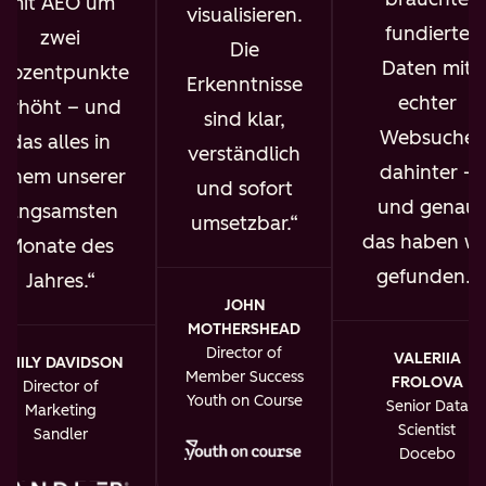
mit AEO um
visualisieren.
fundierte
zwei
Die
Daten mit
Prozentpunkte
Erkenntnisse
echter
erhöht – und
sind klar,
Websuche
das alles in
verständlich
dahinter –
einem unserer
und sofort
und genau
langsamsten
umsetzbar.
das haben wi
Monate des
gefunden.
Jahres.
JOHN
MOTHERSHEAD
Director of
VALERIIA
EMILY DAVIDSON
Member Success
FROLOVA
Director of
Youth on Course
Senior Data
Marketing
Scientist
Sandler
Docebo