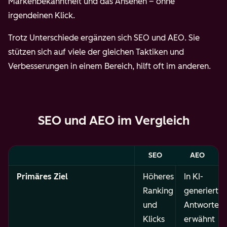
Markenbekanntheit und das Ansehen – ohne
irgendeinen Klick.
Trotz Unterschiede ergänzen sich SEO und AEO. Sie
stützen sich auf viele der gleichen Taktiken und
Verbesserungen in einem Bereich, hilft oft im anderen.
SEO und AEO im Vergleich
SEO
AEO
Primäres Ziel
Höheres
In KI-
Ranking
generierte
und
Antworten
Klicks
erwähnt