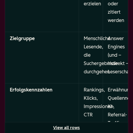
erzielen
oder
zitiert
werden
Zielgruppe
Menschliche
Answer
Lesende,
Engines
die
(und –
Suchergebnisse
indirekt –
durchgehen
Leserschaft
Erfolgskennzahlen
Rankings,
Erwähnung
Klicks,
Quellennen
Impressionen,
KI-
CTR
Referral-
Traffic,
View all rows
Share