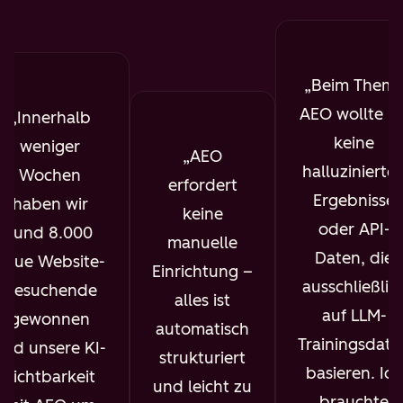
Beim Them
AEO wollte ic
Innerhalb
keine
weniger
AEO
halluzinierte
Wochen
erfordert
Ergebnisse
haben wir
keine
oder API-
rund 8.000
manuelle
Daten, die
neue Website-
Einrichtung –
ausschließlic
Besuchende
alles ist
auf LLM-
gewonnen
automatisch
Trainingsdate
und unsere KI-
strukturiert
basieren. Ich
Sichtbarkeit
und leicht zu
brauchte