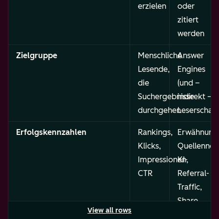
erzielen
oder
zitiert
werden
Zielgruppe
Menschliche
Answer
Lesende,
Engines
die
(und –
Suchergebnisse
indirekt –
durchgehen
Leserschaft
Erfolgskennzahlen
Rankings,
Erwähnung
Klicks,
Quellennen
Impressionen,
KI-
CTR
Referral-
Traffic,
Share
View all rows
of