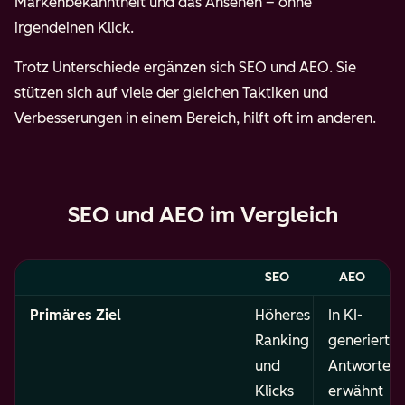
Markenbekanntheit und das Ansehen – ohne
irgendeinen Klick.
Trotz Unterschiede ergänzen sich SEO und AEO. Sie
stützen sich auf viele der gleichen Taktiken und
Verbesserungen in einem Bereich, hilft oft im anderen.
SEO und AEO im Vergleich
SEO
AEO
Primäres Ziel
Höheres
In KI-
Ranking
generierte
und
Antworten
Klicks
erwähnt