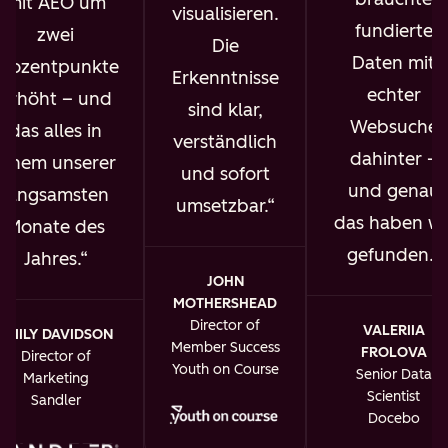
mit AEO um
visualisieren.
fundierte
zwei
Die
Daten mit
Prozentpunkte
Erkenntnisse
echter
erhöht – und
sind klar,
Websuche
das alles in
verständlich
dahinter –
einem unserer
und sofort
und genau
langsamsten
umsetzbar.
das haben wi
Monate des
gefunden.
Jahres.
JOHN
MOTHERSHEAD
Director of
VALERIIA
EMILY DAVIDSON
Member Success
FROLOVA
Director of
Youth on Course
Senior Data
Marketing
Scientist
Sandler
Docebo