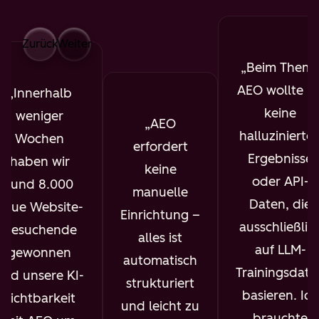
Zurück
Weiter
Beim Them
AEO wollte ic
Innerhalb
keine
weniger
AEO
halluzinierte
Wochen
erfordert
Ergebnisse
haben wir
keine
oder API-
rund 8.000
manuelle
Daten, die
neue Website-
Einrichtung –
ausschließlic
Besuchende
alles ist
auf LLM-
gewonnen
automatisch
Trainingsdate
und unsere KI-
strukturiert
basieren. Ich
Sichtbarkeit
und leicht zu
brauchte