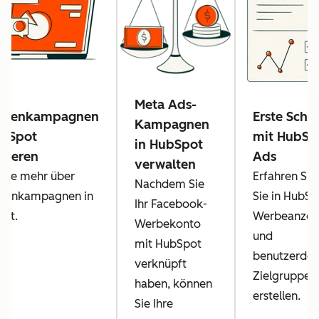
Meta Ads-
igenkampagnen
Erste Schri
Kampagnen
ubSpot
mit HubSp
in HubSpot
ysieren
Ads
verwalten
 Sie mehr über
Erfahren Sie
Nachdem Sie
genkampagnen in
Sie in HubSp
Ihr Facebook-
ot.
Werbeanzei
Werbekonto
und
mit HubSpot
benutzerdefi
verknüpft
Zielgruppen
haben, können
erstellen.
Sie Ihre