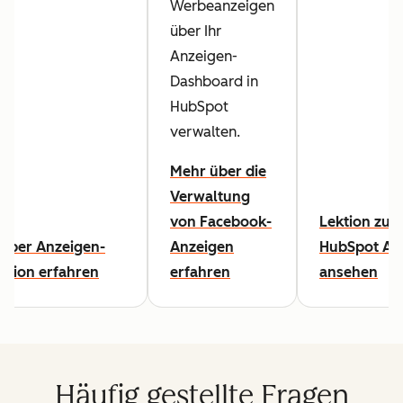
Werbeanzeigen
über Ihr
Anzeigen-
Dashboard in
HubSpot
verwalten.
Mehr über die
Verwaltung
von Facebook-
Lektion zu
über Anzeigen-
Anzeigen
HubSpot Ad
bution erfahren
erfahren
ansehen
Häufig gestellte Fragen