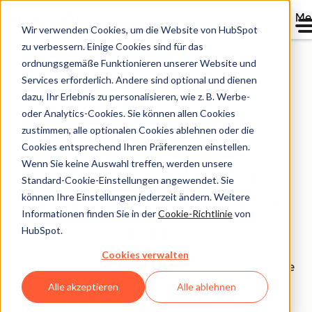
Me
Wir verwenden Cookies, um die Website von HubSpot
zu verbessern. Einige Cookies sind für das
ordnungsgemäße Funktionieren unserer Website und
Services erforderlich. Andere sind optional und dienen
dazu, Ihr Erlebnis zu personalisieren, wie z. B. Werbe-
oder Analytics-Cookies. Sie können allen Cookies
zustimmen, alle optionalen Cookies ablehnen oder die
Cookies entsprechend Ihren Präferenzen einstellen.
Wenn Sie keine Auswahl treffen, werden unsere
So viele Optionen,
Standard-Cookie-Einstellungen angewendet. Sie
aber welche passt zu
können Ihre Einstellungen jederzeit ändern. Weitere
Informationen finden Sie in der
Cookie-Richtlinie
von
mir?
HubSpot.
Cookies verwalten
Beantworten Sie drei einfache Fragen – und finden Sie
heraus, welche Produkte genau richtig für Ihre
Alle akzeptieren
Alle ablehnen
Anforderungen sind.