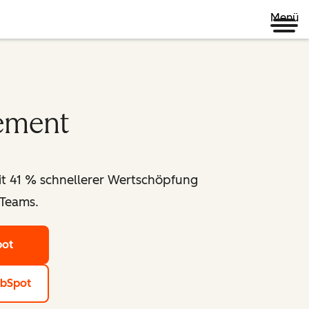
Menü
ement
t 41 % schnellerer Wertschöpfung
-Teams.
pot
ubSpot