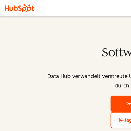
Soft
Data Hub verwandelt verstreute 
durch 
De
14-tä