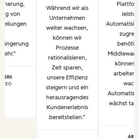
icherung,
Plattfor
Während wir als
ung von
leistu
Unternehmen
itteilungen
Automatisie
weiter wachsen,
zugreif
können wir
längerung
benötig
Prozesse
 mehr.
Middleware
rationalisieren,
können wi
Zeit sparen,
arbeiten 
unsere Effizienz
FFERS
wachs
d CEO
steigern und ein
 8
Automatisie
herausragendes
wächst tats
Kundenerlebnis
bereitstellen.
ARLO