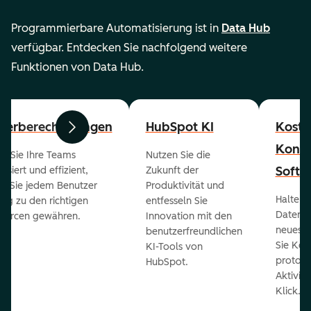
Programmierbare Automatisierung ist in
Data Hub
verfügbar. Entdecken Sie nachfolgend weitere
Funktionen von Data Hub.
zerberechtigungen
HubSpot KI
Koste
Zurück
Weiter
Konta
en Sie Ihre Teams
Nutzen Sie die
Softw
isiert und effizient,
Zukunft der
m Sie jedem Benutzer
Produktivität und
Halten 
ng zu den richtigen
entfesseln Sie
Daten 
ourcen gewähren.
Innovation mit den
neueste
benutzerfreundlichen
Sie Kon
KI-Tools von
protoko
HubSpot.
Aktivit
Klick.