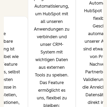
Automati
Automatisierung,
HubSpot kö
um HubSpot mit
flexibe
all unseren
Geschä
Anwendungen zu
die
automatis
verbinden und
erbare
unserer An
unser CRM-
rung ist
sind etwa: 
System mit
exibel wie
von Prov
wichtigen Daten
s Feature
Nachver
aus externen
ns, selbst
Partnerbez
Tools zu speisen.
xesten
Validierung
Das Feature
zesse in
die Anreich
ermöglicht es
rstellen,
Datensätze
uns, flexibel zu
grationen,
direkt in
bleiben: