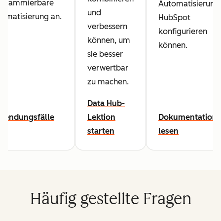
ogrammierbare
Automatisierung 
und
omatisierung an.
HubSpot
verbessern
konfigurieren
können, um
können.
sie besser
verwertbar
zu machen.
Data Hub-
wendungsfälle
Lektion
Dokumentation
en
starten
lesen
Häufig gestellte Fragen