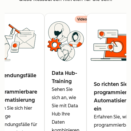
Video
Data Hub-
wendungsfälle
Training
So richten Sie
Sehen Sie
ogrammierbare
programmierb
sich an, wie
tomatisierung
Automatisieru
Sie mit Data
en Sie sich hier
ein
Hub Ihre
ngige
Erfahren Sie, wie 
Daten
endungsfälle für
programmierbar
kombinieren