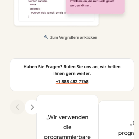
Zum Vergrößern anklicken
Haben Sie Fragen? Rufen Sie uns an, wir helfen
Ihnen gern weiter.
+1 888 482 7768
Zurück
Weiter
Wir verwenden
Da
die
progra
programmierbare