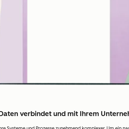
e Daten verbindet und mit Ihrem Untern
hre Systeme und Prozesse zunehmend komplexer. Um ein nac