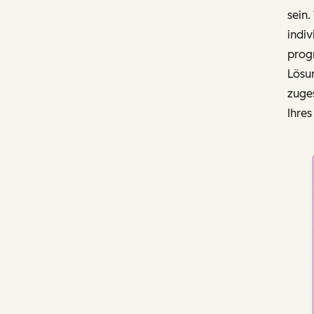
sein.
indi
prog
Lösun
zuge
Ihre