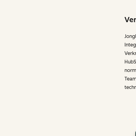
Ver
Jong
Inte
Verkn
HubS
norm
Team
tech