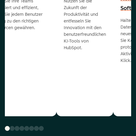
en Sie Ihre Teams
Nutzen Sie die
Softw
isiert und effizient,
Zukunft der
m Sie jedem Benutzer
Produktivität und
Halten 
ng zu den richtigen
entfesseln Sie
Daten 
ourcen gewähren.
Innovation mit den
neueste
benutzerfreundlichen
Sie Kon
KI-Tools von
protoko
HubSpot.
Aktivit
Klick.