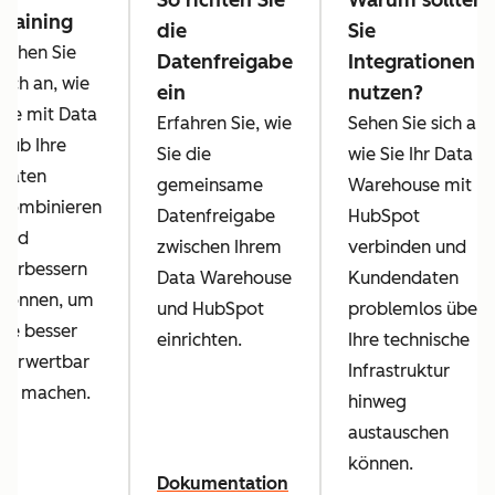
So richten Sie
Warum sollten
Training
die
Sie
Sehen Sie
Datenfreigabe
Integrationen
sich an, wie
ein
nutzen?
Sie mit Data
Erfahren Sie, wie
Sehen Sie sich an,
Hub Ihre
Sie die
wie Sie Ihr Data
Daten
gemeinsame
Warehouse mit
kombinieren
Datenfreigabe
HubSpot
und
zwischen Ihrem
verbinden und
verbessern
Data Warehouse
Kundendaten
können, um
und HubSpot
problemlos über
sie besser
einrichten.
Ihre technische
verwertbar
Infrastruktur
zu machen.
hinweg
austauschen
können.
Dokumentation