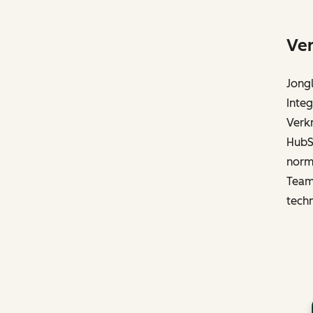
Ver
Jong
Inte
Verkn
HubS
norm
Team
tech