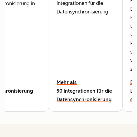
Hu
Integrationen für die
hronisierung in
Da
Datensynchronisierung.
ko
un
ve
kö
sie
ve
zu
ur
Mehr als
Da
chronisierung
50 Integrationen für die
Le
Datensynchronisierung
st