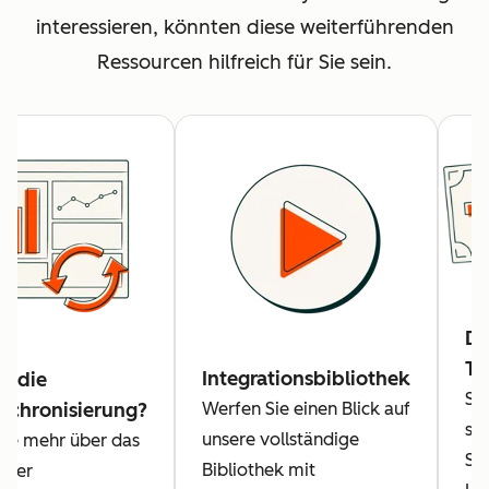
interessieren, könnten diese weiterführenden
Ressourcen hilfreich für Sie sein.
Da
Tr
Integrationsbibliothek
n die
Se
Werfen Sie einen Blick auf
nchronisierung?
sic
unsere vollständige
Sie mehr über das
Si
Bibliothek mit
n der