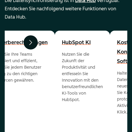
Die Datensynchronisierung ist in
Data Hub
verfügbar.
Entdecken Sie nachfolgend weitere Funktionen von
Data Hub.
zerberechtigungen
HubSpot KI
Koste
Zurück
Weiter
Konta
en Sie Ihre Teams
Nutzen Sie die
Softw
isiert und effizient,
Zukunft der
m Sie jedem Benutzer
Produktivität und
Halten 
ng zu den richtigen
entfesseln Sie
Daten 
ourcen gewähren.
Innovation mit den
neueste
benutzerfreundlichen
Sie Kon
KI-Tools von
protoko
HubSpot.
Aktivit
Klick.