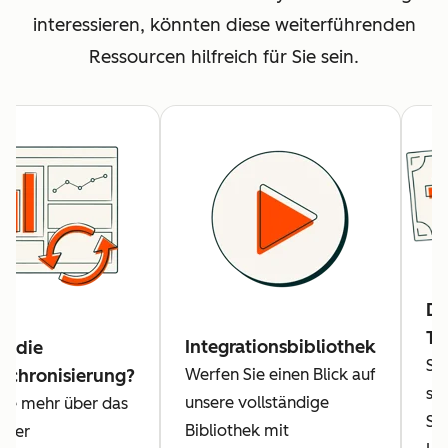
interessieren, könnten diese weiterführenden
Ressourcen hilfreich für Sie sein.
Da
Tr
Integrationsbibliothek
n die
Se
Werfen Sie einen Blick auf
nchronisierung?
sic
unsere vollständige
Sie mehr über das
Si
Bibliothek mit
n der