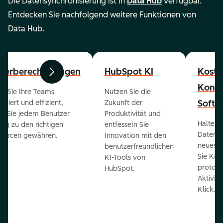
Die Datensynchronisierung ist in
Data Hub
verfügbar.
Entdecken Sie nachfolgend weitere Funktionen von
Data Hub.
zerberechtigungen
HubSpot KI
Koste
Zurück
Weiter
Konta
en Sie Ihre Teams
Nutzen Sie die
Softw
isiert und effizient,
Zukunft der
m Sie jedem Benutzer
Produktivität und
Halten 
ng zu den richtigen
entfesseln Sie
Daten 
ourcen gewähren.
Innovation mit den
neueste
benutzerfreundlichen
Sie Kon
KI-Tools von
protoko
HubSpot.
Aktivit
Klick.