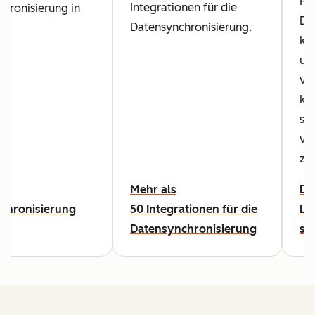
Hu
Integrationen für die
hronisierung in
Da
Datensynchronisierung.
ko
un
ve
kö
sie
ve
zu
ur
Mehr als
Da
chronisierung
50 Integrationen für die
Le
Datensynchronisierung
st