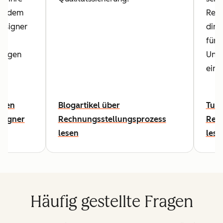
it dem
Rech
esigner
dire
für I
lagen
Unt
einr
osen
Blogartikel über
Tuto
signer
Rechnungsstellungsprozess
Rec
lesen
lese
Häufig gestellte Fragen