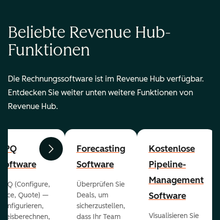
Beliebte Revenue Hub-
Funktionen
Die Rechnungssoftware ist im Revenue Hub verfügbar.
Entdecken Sie weiter unten weitere Funktionen von
Revenue Hub.
CPQ
Forecasting
Kostenlose
Zurück
Weiter
Software
Software
Pipeline-
Management
CPQ (Configure,
Überprüfen Sie
Software
Price, Quote) —
Deals, um
konfigurieren,
sicherzustellen,
Visualisieren Sie
preisberechnen,
dass Ihr Team