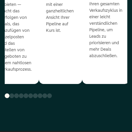
Ihren gesamten
anbieten —
mit einer
Verkaufszyklus in
macht das
ganzheitlichen
einer leicht
Verfolgen von
Ansicht Ihrer
verständlichen
Deals, das
Pipeline auf
Pipeline, um
Hinzufügen von
Kurs ist.
Leads zu
Einzelposten
priorisieren und
und das
mehr Deals
Erstellen von
abzuschließen.
Angeboten zu
einem nahtlosen
Verkaufsprozess.