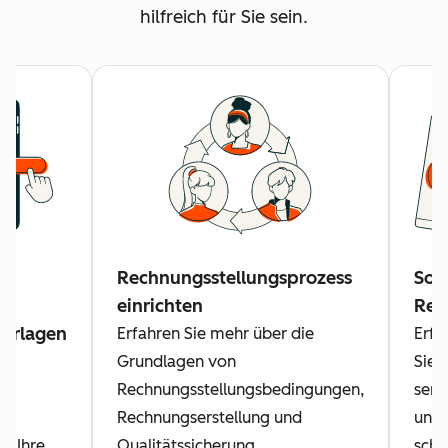
hilfreich für Sie sein.
Rechnungsstellungsprozess
So r
r
einrichten
Rec
orlagen
Erfahren Sie mehr über die
Erfa
im
Grundlagen von
Sie 
en
Rechnungsstellungsbedingungen,
send
e
Rechnungserstellung und
und 
r Ihre
Qualitätssicherung.
schn