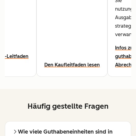
Sie
nutzungs
Ausgaben
strategis
verwande
Infos zur
n-Leitfaden
guthaben
Den Kaufleitfaden lesen
Abrechn
Häufig gestellte Fragen
Wie viele Guthabeneinheiten sind in