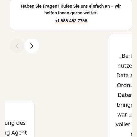
Haben Sie Fragen? Rufen Sie uns einfach an – wir
helfen Ihnen gerne weiter.
+1 888 482 7768
Zurück
Weiter
Bei I
nutzen 
Data Ag
Ordnung
Datenc
bringen
war un
rkung des
voller D
ting Agent
ni