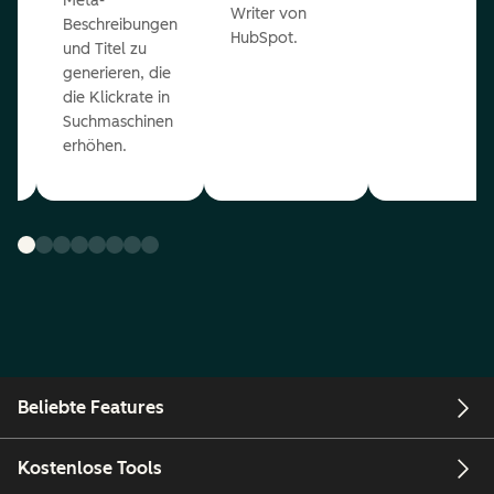
Meta-
Writer von
Beschreibungen
HubSpot.
und Titel zu
generieren, die
die Klickrate in
Suchmaschinen
erhöhen.
Beliebte Features
Kostenlose Tools