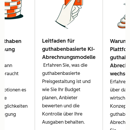
Leitfaden für
Guthaben
Warum
guthabenbasierte KI-
hnung
Plattfo
Abrechnungsmodelle
guthabe
Erfahren Sie, was die
Abrech
, wann
guthabenbasierte
wechsel
rbraucht
Preisgestaltung ist und
Erfahren
wie Sie Ihr Budget
optionen es
über das
planen, Anbieter
che
wirtschaf
bewerten und die
öglichkeiten
Konzept 
Kontrolle über Ihre
erfügung
guthaben
Ausgaben behalten.
Abrechnu