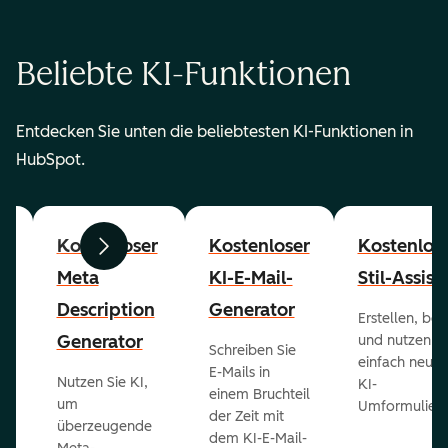
Beliebte KI-Funktionen
Entdecken Sie unten die beliebtesten KI-Funktionen in
HubSpot.
r
Kostenloser
Kostenloser
Kostenlose
Zurück
Weiter
Meta
KI-E-Mail-
Stil-Assist
Description
Generator
Erstellen, bea
Generator
und nutzen Si
Schreiben Sie
einfach neu m
E-Mails in
Nutzen Sie KI,
KI-
,
einem Bruchteil
um
Umformulieru
der Zeit mit
überzeugende
hr
dem KI-E-Mail-