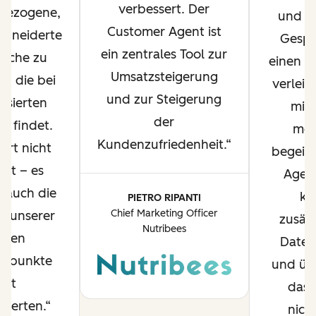
verbessert. Der
bezogene,
und u
Customer Agent ist
hneiderte
Gespr
ein zentrales Tool zur
ache zu
einen M
Umsatzsteigerung
en, die bei
verleih
und zur Steigerung
essierten
mic
der
g findet.
mei
Kundenzufriedenheit.
art nicht
begeist
eit – es
Agent
t auch die
ke
PIETRO RIPANTI
Chief Marketing Officer
ät unserer
zusätz
Nutribees
rsten
Daten
ktpunkte
und übe
mit
das 
ssierten.
nicht