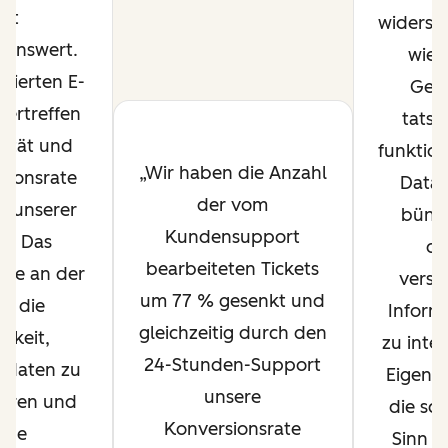
ist
widerspi
enswert.
wie 
erierten E-
Gesc
bertreffen
tatsä
lität und
funktion
Wir haben die Anzahl
ktionsrate
Data 
der vom
 unserer
bünde
Kundensupport
s. Das
di
bearbeiteten Tickets
re an der
verst
um 77 % gesenkt und
ist die
Inform
gleichzeitig durch den
igkeit,
zu intel
24-Stunden-Support
tdaten zu
Eigensc
unsere
ieren und
die sch
Konversionsrate
eine
Sinn e