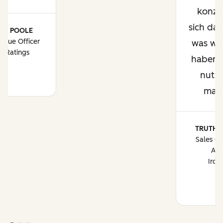
konzen
sich dar
EY POOLE
enue Officer
was wir
erRatings
haben, 
nutzb
mac
TRUTH 
Sales Op
Ana
Iron