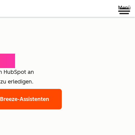
Menü
eam
 in HubSpot an
zu erledigen.
 Breeze-Assistenten