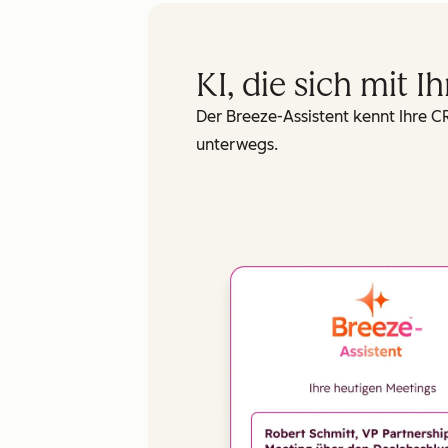
Las
KI, die sich mit
Ema
Der Breeze-Assistent kennt Ihre C
unterwegs.
Pho
Web
How
We'
pro
ser
mor