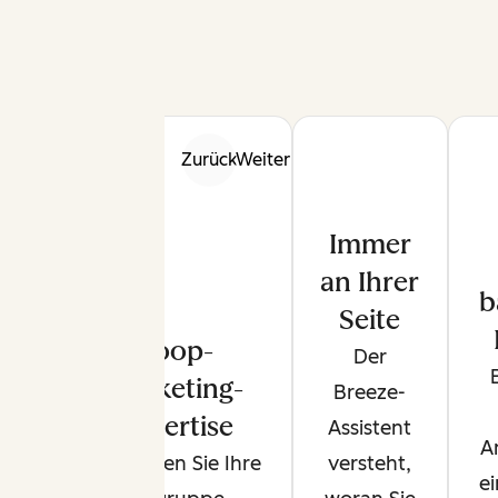
Zurück
Weiter
Immer
an Ihrer
b
Seite
Loop-
Der
Marketing-
Breeze-
Expertise
Assistent
A
Definieren Sie Ihre
versteht,
e