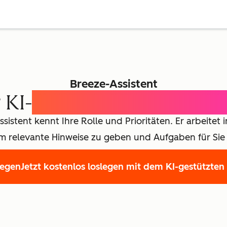
Breeze-Assistent
 KI-
Assistent für jedes T
sistent kennt Ihre Rolle und Prioritäten. Er arbeitet
 um relevante Hinweise zu geben und Aufgaben für Sie 
legen
Jetzt kostenlos loslegen mit dem KI-gestützten
st Name
*