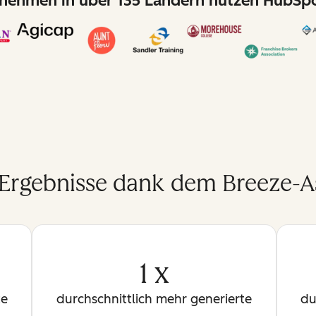
nehmen in über 135 Ländern nutzen HubSpo
 Ergebnisse dank dem Breeze-As
1 x
te
durchschnittlich mehr generierte
du