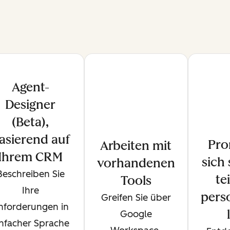
Agent-
Designer
(Beta),
asierend auf
Pro
Arbeiten mit
Ihrem CRM
sich
vorhandenen
Beschreiben Sie
te
Tools
Ihre
perso
Greifen Sie über
nforderungen in
Google
infacher Sprache