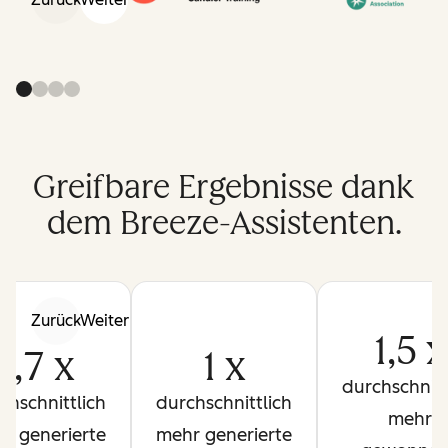
Greifbare Ergebnisse dank
dem Breeze-Assistenten.
Zurück
Weiter
1,5 x
1,7 x
1 x
durchschnitt
chschnittlich
durchschnittlich
mehr
r generierte
mehr generierte