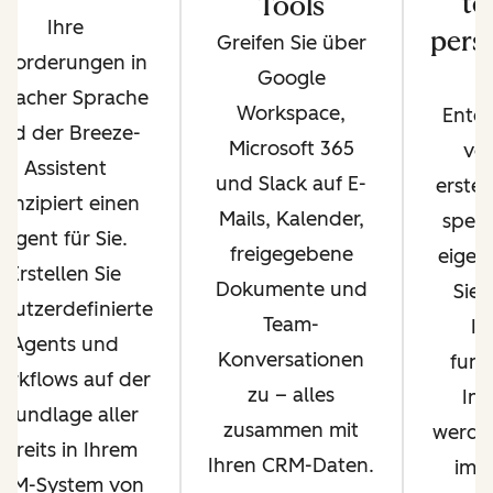
te
Tools
Ihre
perso
Greifen Sie über
nforderungen in
Google
infacher Sprache
Workspace,
Entde
nd der Breeze-
Microsoft 365
vo
Assistent
und Slack auf E-
erstel
onzipiert einen
Mails, Kalender,
speic
Agent für Sie.
freigegebene
eigen
Erstellen Sie
Dokumente und
Sie 
nutzerdefinierte
Team-
Ih
Agents und
Konversationen
funk
rkflows auf der
zu – alles
Int
Grundlage aller
zusammen mit
werden
bereits in Ihrem
Ihren CRM-Daten.
imme
RM-System von