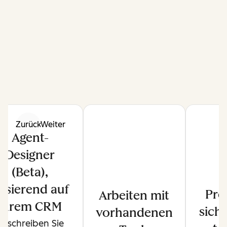
Zurück
Weiter
Agent-
Designer
(Beta),
asierend auf
Pro
Arbeiten mit
Ihrem CRM
sich
vorhandenen
Beschreiben Sie