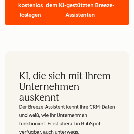
kostenlos
dem KI-gestützten Breeze-
loslegen
Assistenten
First Name
*
Last Name
*
KI, die sich mit Ihrem
Email
*
Unternehmen
auskennt
Phone Number
*
Der Breeze-Assistent kennt Ihre CRM-Daten
Website URL
*
und weiß, wie Ihr Unternehmen
funktioniert. Er ist überall in HubSpot
How many employees work there?
*
verfügbar, auch unterwegs.