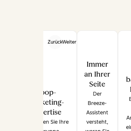
Zurück
Weiter
Immer
an Ihrer
b
Seite
Loop-
Der
Marketing-
Breeze-
Expertise
Assistent
A
Definieren Sie Ihre
versteht,
e