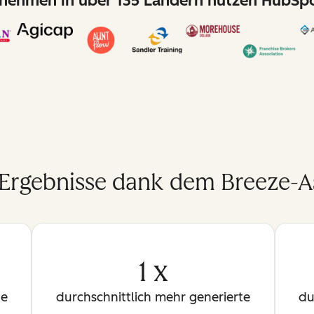
nehmen in über 135 Ländern nutzen HubSpo
 Ergebnisse dank dem Breeze-As
1 x
te
durchschnittlich mehr generierte
du