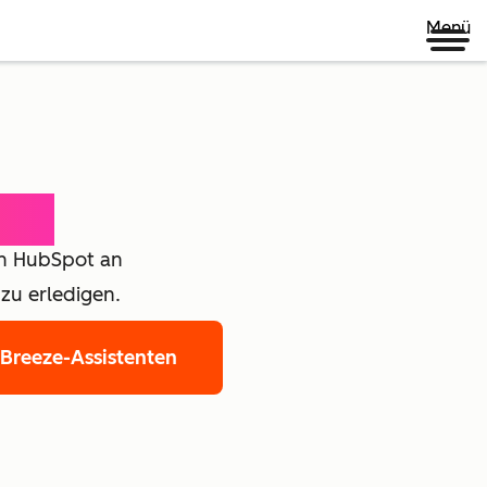
Menü
eam
 in HubSpot an
zu erledigen.
 Breeze-Assistenten