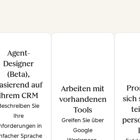
Agent-
Designer
(Beta),
asierend auf
Pro
Arbeiten mit
Ihrem CRM
sich
vorhandenen
Beschreiben Sie
te
Tools
Ihre
perso
Greifen Sie über
nforderungen in
Google
infacher Sprache