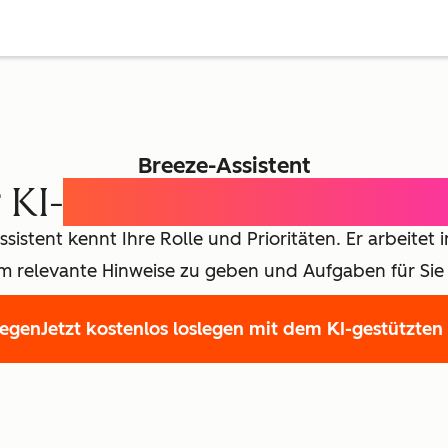
Breeze-Assistent
 KI-
Assistent für jedes T
sistent kennt Ihre Rolle und Prioritäten. Er arbeitet
 um relevante Hinweise zu geben und Aufgaben für Sie 
legen
Jetzt kostenlos loslegen mit dem KI-gestützten
st Name
*