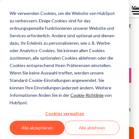
Me
Wir verwenden Cookies, um die Website von HubSpot
zu verbessern. Einige Cookies sind für das
Agent-Designer
ordnungsgemäße Funktionieren unserer Website und
Services erforderlich. Andere sind optional und dienen
dazu, Ihr Erlebnis zu personalisieren, wie z. B. Werbe-
Data Agent
oder Analytics-Cookies. Sie können allen Cookies
zustimmen, alle optionalen Cookies ablehnen oder die
Ihr KI-gestützter
Cookies entsprechend Ihren Präferenzen einstellen.
Customer Intelligence
Wenn Sie keine Auswahl treffen, werden unsere
Standard-Cookie-Einstellungen angewendet. Sie
Agent
können Ihre Einstellungen jederzeit ändern. Weitere
Informationen finden Sie in der
Cookie-Richtlinie
von
Sparen Sie sich stundenlanges manuelles
HubSpot.
Recherchieren - nutzen Sie KI, um automatisch
Cookies verwalten
präzise Kundeneinblicke zu erhalten.
Alle akzeptieren
Alle ablehnen
Demo
Demo von Breeze Data