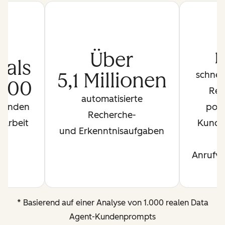
Über
 als
5,1 Millionen
schnel
000
Rec
automatisierte
Stunden
pote
Recherche-
 Arbeit
Kunds
und Erkenntnisaufgaben
Anrufvo
* Basierend auf einer Analyse von 1.000 realen Data
Agent-Kundenprompts