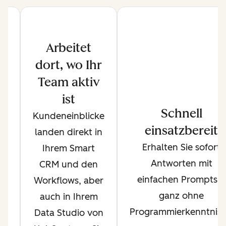
Arbeitet
dort, wo Ihr
Team aktiv
ist
h
Schnell
Kundeneinblicke
en
einsatzbereit
landen direkt in
t
Erhalten Sie sofort
Ihrem Smart
us
Antworten mit
CRM und den
einfachen Prompts –
Workflows, aber
s
ganz ohne
auch in Ihrem
et
Programmierkenntniss
Data Studio von
am