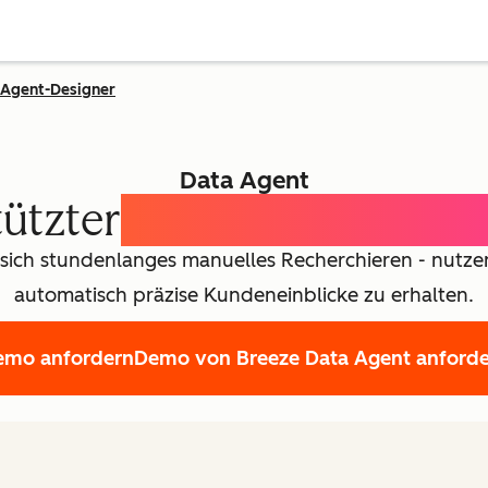
Agent-Designer
Data Agent
tützter
Customer Intellig
 sich stundenlanges manuelles Recherchieren - nutzen
automatisch präzise Kundeneinblicke zu erhalten.
emo anfordern
Demo von Breeze Data Agent anford