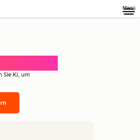
Menü
ence Agent
 Sie KI, um
ern